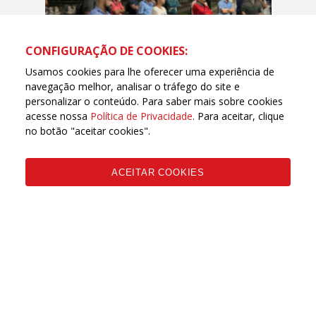
CONFIGURAÇÃO DE COOKIES:
Usamos cookies para lhe oferecer uma experiência de
navegação melhor, analisar o tráfego do site e
TRABALHO
personalizar o conteúdo. Para saber mais sobre cookies
acesse nossa
Política de Privacidade
. Para aceitar, clique
Assembleia aponta luta como
no botão "aceitar cookies".
única saída para metroviárias e
metroviários
19 JUNHO, 2023 - 14H10
ACEITAR COOKIES