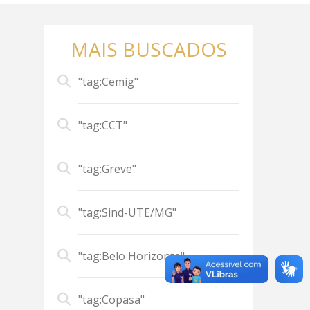
MAIS BUSCADOS
"tag:Cemig"
"tag:CCT"
"tag:Greve"
"tag:Sind-UTE/MG"
"tag:Belo Horizonte"
"tag:Copasa"