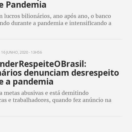
e Pandemia
lucros bilionários, ano após ano, o banco
indo durante a pandemia e intensificando a
elo cumprimento de metas abusivas
16 JUNHO, 2020 - 13H56
nderRespeiteOBrasil:
nários denunciam desrespeito
e a pandemia
a metas abusivas e está demitindo
ras e trabalhadores, quando fez anúncio na
ue não demitiria durante a pandemia