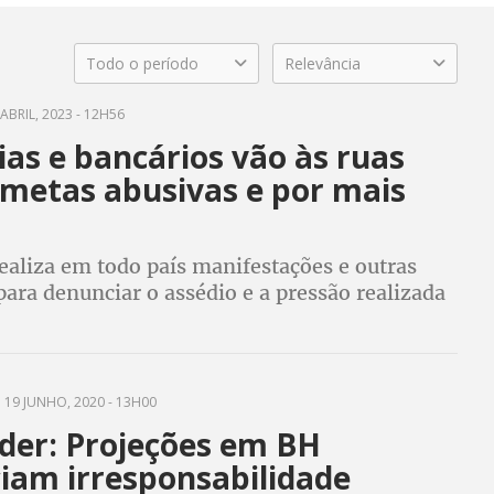
Todo o período
Relevância
ABRIL, 2023 - 12H56
as e bancários vão às ruas
 metas abusivas e por mais
ealiza em todo país manifestações e outras
para denunciar o assédio e a pressão realizada
os na cobrança abusiva pelo cumprimento de
19 JUNHO, 2020 - 13H00
der: Projeções em BH
iam irresponsabilidade