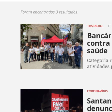
Foram encontrados 3 resultados
TRABALHO
10 
Bancári
contra
saúde
Categoria r
atividades 
pelos banc
metas
CORONAVÍRUS
Santan
denunc