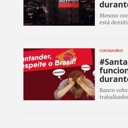
durant
Mesmo com 
está demit
cobrança p
CORONAVÍRUS
#Santa
funcio
durant
Banco cobr
trabalhado
imprensa q