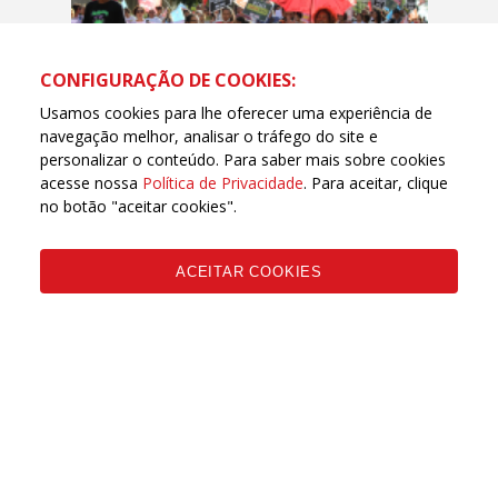
CONFIGURAÇÃO DE COOKIES:
Usamos cookies para lhe oferecer uma experiência de
navegação melhor, analisar o tráfego do site e
ATOS, MARCHAS, PROTESTOS E MOBILIZAÇÕES
personalizar o conteúdo. Para saber mais sobre cookies
acesse nossa
Política de Privacidade
. Para aceitar, clique
Greve nacional: educadoras e
no botão "aceitar cookies".
educadores saem às ruas de
Belo Horizonte pelo
pagamento do piso salarial -
ACEITAR COOKIES
fotos Rogério Hilário
27 ABRIL, 2023 - 00H00