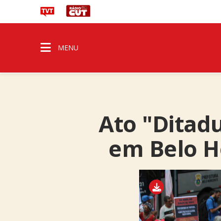
MENU
Ato "Ditad
em Belo Ho