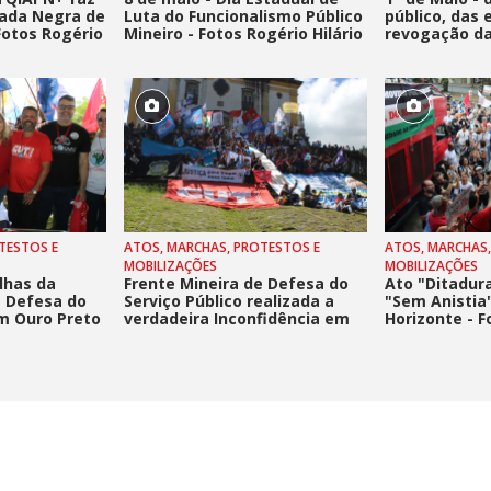
rada Negra de
Luta do Funcionalismo Público
público, das 
Fotos Rogério
Mineiro - Fotos Rogério Hilário
revogação d
trabalhista e
TESTOS E
ATOS, MARCHAS, PROTESTOS E
ATOS, MARCHAS,
MOBILIZAÇÕES
MOBILIZAÇÕES
lhas da
Frente Mineira de Defesa do
Ato "Ditadur
e Defesa do
Serviço Público realizada a
"Sem Anistia
em Ouro Preto
verdadeira Inconfidência em
Horizonte - F
lário
Ouro Preto - Fotos Rogério
Hilário
Hilário