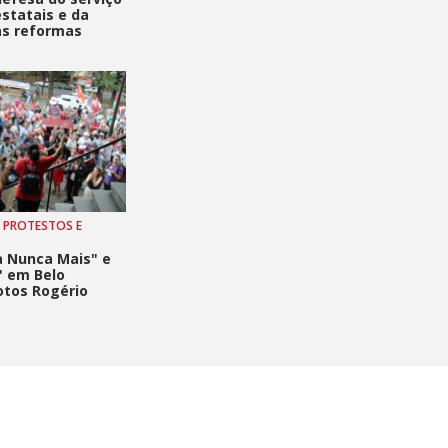
estatais e da
as reformas
 da Previdência
 PROTESTOS E
a Nunca Mais" e
" em Belo
otos Rogério