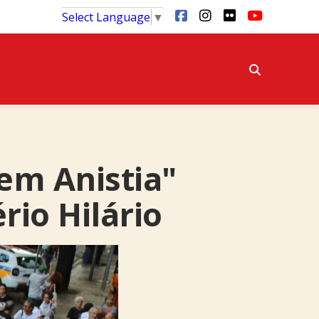
Select Language
▼
em Anistia"
rio Hilário