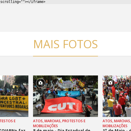
MAIS FOTOS
TESTOS E
ATOS, MARCHAS, PROTESTOS E
ATOS, MARCHAS,
MOBILIZAÇÕES
MOBILIZAÇÕES
TQIAPN+ faz
8 de maio - Dia Estadual de
1° de Maio - 