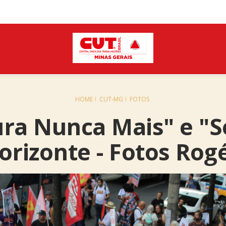
HOME
CUT-MG
FOTOS
ura Nunca Mais" e "S
rizonte - Fotos Rogé