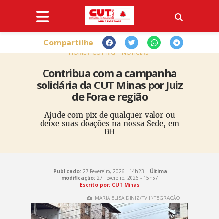
Compartilhe
HOME
CUT-MG
NOTÍCIAS
Contribua com a campanha
solidária da CUT Minas por Juiz
de Fora e região
Ajude com pix de qualquer valor ou
deixe suas doações na nossa Sede, em
BH
Publicado:
27 Fevereiro, 2026 - 14h23 |
Última
modificação:
27 Fevereiro, 2026 - 15h57
Escrito por: CUT Minas
MARIA ELISA DINIZ/TV INTEGRAÇÃO