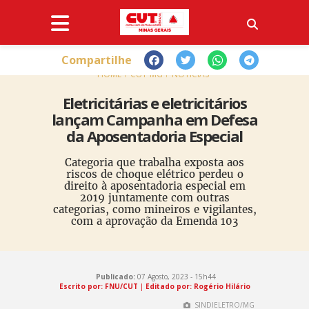
Compartilhe
HOME
CUT-MG
NOTÍCIAS
Eletricitárias e eletricitários
lançam Campanha em Defesa
da Aposentadoria Especial
Categoria que trabalha exposta aos
riscos de choque elétrico perdeu o
direito à aposentadoria especial em
2019 juntamente com outras
categorias, como mineiros e vigilantes,
com a aprovação da Emenda 103
Publicado:
07 Agosto, 2023 - 15h44
Escrito por: FNU/CUT
|
Editado por: Rogério Hilário
SINDIELETRO/MG