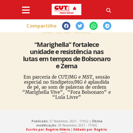
Compartilhe
HOME
CUT-MG
NOTÍCIAS
“Marighella” fortalece
unidade e resistência nas
lutas em tempos de Bolsonaro
e Zema
Em parceria de CUT/MG e MST, sessão
especial no Sindipetro/MG é aplaudida
de pé, ao som de palavras de ordem
“Marighella Vive”, “Fora Bolsonaro” e
“Lula Livre”
Publicado:
27 Novembro, 2021 - 17h52 |
Última
modificação:
29 Novembro, 2021 - 17h05
Escrito por: Rogério Hilário
|
Editado por: Rogério