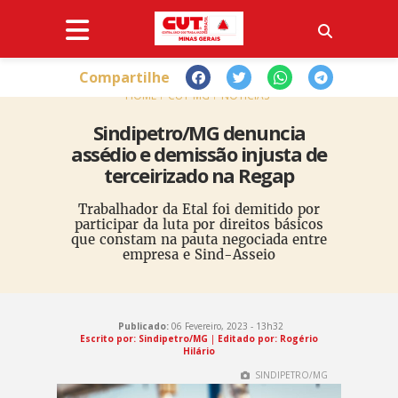
Compartilhe
HOME
CUT-MG
NOTÍCIAS
Sindipetro/MG denuncia
assédio e demissão injusta de
terceirizado na Regap
Trabalhador da Etal foi demitido por
participar da luta por direitos básicos
que constam na pauta negociada entre
empresa e Sind-Asseio
Publicado:
06 Fevereiro, 2023 - 13h32
Escrito por: Sindipetro/MG
|
Editado por: Rogério
Hilário
SINDIPETRO/MG